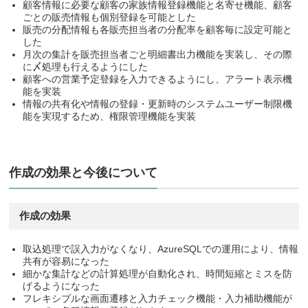
顧客情報に必要な顧客の家族情報登録機能と名寄せ機能、顧客
ごとの販売情報も個別登録を可能とした
販売の分配情報も各販売担当者の分配率を顧客毎に設定可能と
した
月次の集計を販売担当者ごと明細書出力機能を実装し、その際
に〆処理も行えるようにした
顧客への営業予定登録を入力できるようにし、アラート表示機
能を実装
情報の共有化や情報の登録・更新時のシステムユーザー制限機
能を実現するため、権限管理機能を実装
作成の効果と今後について
作成の効果
取込処理で誤入力がなくなり、AzureSQLでの運用により、情報
共有が容易になった
細かな集計などの計算処理が自動化され、時間短縮とミスを防
げるようになった
フレキシブルな画面遷移と入力チェック機能・入力補助機能が